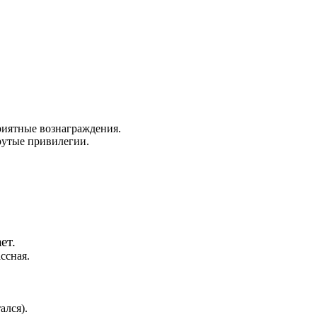
приятные вознаграждения.
рутые привилегии.
ет.
ссная.
ался).